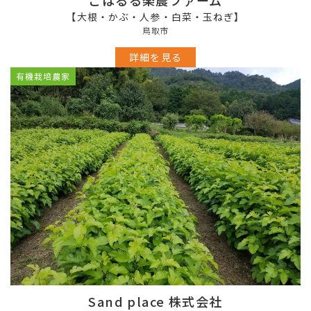
こはるる楽農ファーム
【大根・かぶ・人参・白菜・玉ねぎ】
鳥取市
詳細を見る
有機栽培農家
Sand place 株式会社